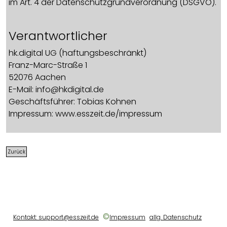
im Art. 4 der Datenschutzgrundverordnung (DSGVO).
Verantwortlicher
hk.digital UG (haftungsbeschränkt)
Franz-Marc-Straße 1
52076 Aachen
E-Mail: info@hkdigital.de
Geschäftsführer: Tobias Kohnen
Impressum: www.esszeit.de/impressum
Datenschutzbeauftragter
Zurück
Unseren Datenschutzbeauftragten erreichen Sie
unter:
hk.digital UG (haftungsbeschränkt)
Franz-Marc-Straße 1
52076 Aachen
©
Kontakt: support@esszeit.de
Impressum
allg. Datenschutz
datenschutzbeauftragter@esszeit.de