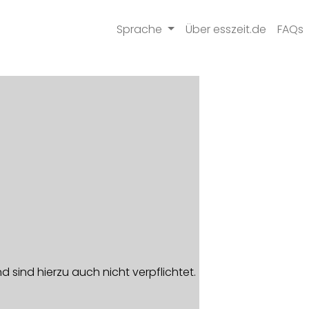
Sprache
Über esszeit.de
FAQs
 sind hierzu auch nicht verpflichtet.