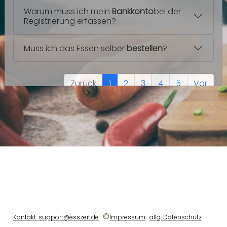
Warum muss ich mein
Bankkonto
bei der
Registrierung erfassen?
Muss ich das Essen selber
bestellen
?
Zurück
1
2
3
4
5
Vor
©
Kontakt: support@esszeit.de
Impressum
allg. Datenschutz