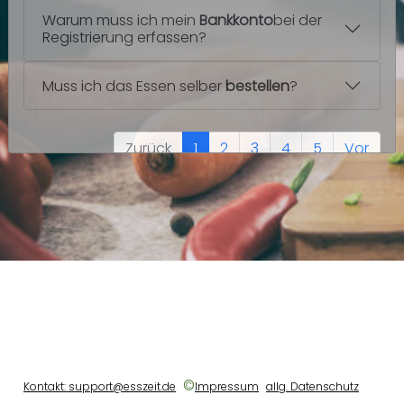
Warum muss ich mein
Bankkonto
bei der
Registrierung erfassen?
Muss ich das Essen selber
bestellen
?
Zurück
1
2
3
4
5
Vor
©
Kontakt: support@esszeit.de
Impressum
allg. Datenschutz