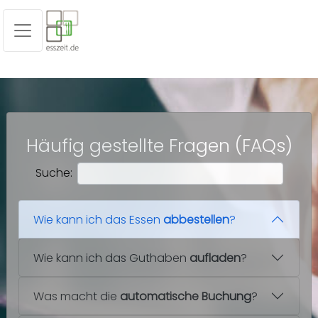
Häufig gestellte Fragen (FAQs)
Suche:
Wie kann ich das Essen
abbestellen
?
Wie kann ich das Guthaben
aufladen
?
Was macht die
automatische Buchung
?