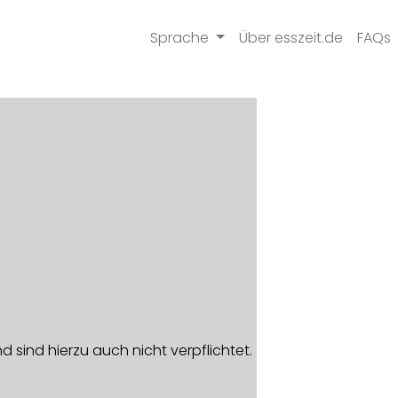
Sprache
Über esszeit.de
FAQs
 sind hierzu auch nicht verpflichtet.