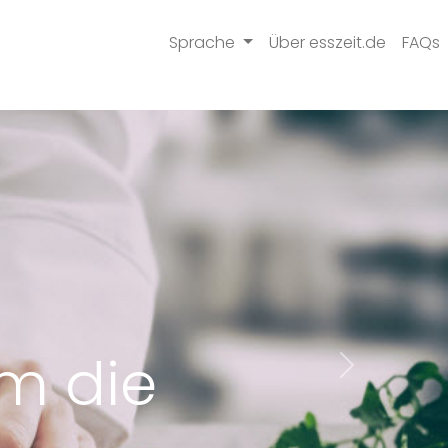
Sprache
Über esszeit.de
FAQs
um die
Next