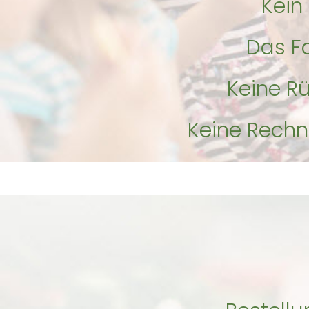
Kein
Das Fa
Keine R
Keine Rech