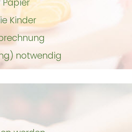
f Papier
ie Kinder
Abrechnung
ng) notwendig