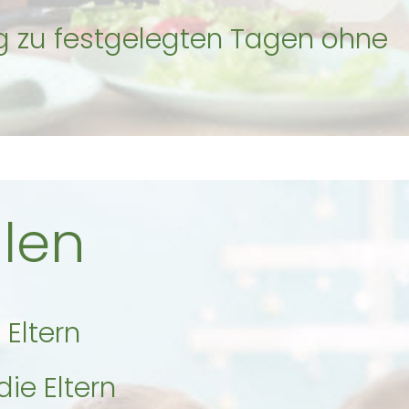
g zu festgelegten Tagen ohne
ulen
Eltern
ie Eltern